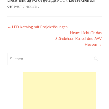
Dieser Eintrag wurde getaggt
ROOT
. Lesezeichen auf
den
Permanentlink
.
Beitragsnavigation
←
LED Katalog mit Projektlösungen
Neues Licht für das
Ständehaus Kassel des LWV
Hessen
→
Suchen
nach: