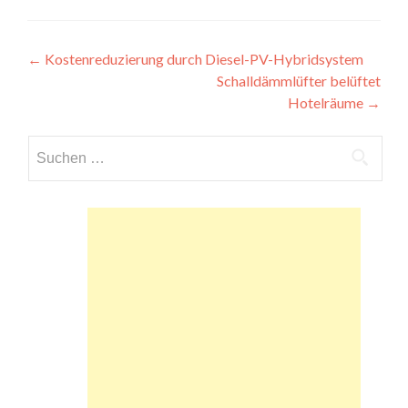
Beitragsnavigation
←
Kostenreduzierung durch Diesel-PV-Hybridsystem
Schalldämmlüfter belüftet
Hotelräume
→
Suchen
nach: