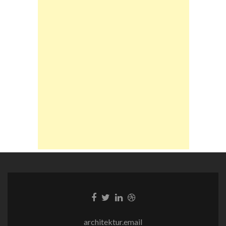
Facebook-
Twitter-
LinkedIn-
Dribble-
Link
Link
Link
Link
architektur.email