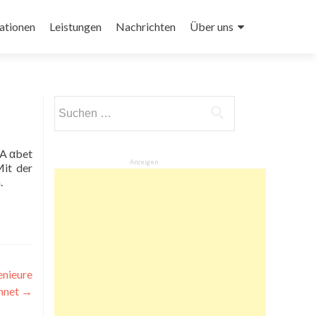
ationen
Leistungen
Nachrichten
Über uns
Suchen
nach:
Anzeigen
Mit der
.
enieure
hnet
→