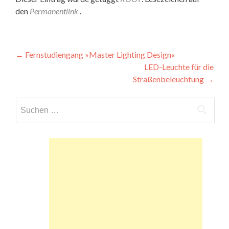
den
Permanentlink
.
Beitragsnavigation
←
Fernstudiengang »Master Lighting Design«
LED-Leuchte für die
Straßenbeleuchtung
→
Suchen
nach: