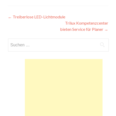
Beitragsnavigation
←
Treiberlose LED-Lichtmodule
Trilux Kompetenzcenter
bieten Service für Planer
→
Suchen
nach: