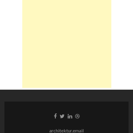
Facebook-
Twitter-
LinkedIn-
Dribble-
Link
Link
Link
Link
architektur.email