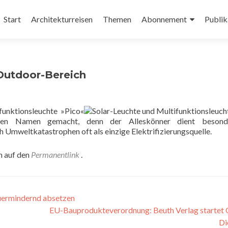
Zum
Inhalt
Start
Architekturreisen
Themen
Abonnement
Publik
springen
 Outdoor-Bereich
funktionsleuchte »Pico«
inen Namen gemacht, denn der Alleskönner dient besond
h Umweltkatastrophen oft als einzige Elektrifizierungsquelle.
n auf den
Permanentlink
.
uermindernd absetzen
EU-Bauprodukteverordnung: Beuth Verlag startet 
Di