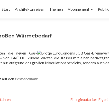
Zum
Inhalt
Start
Architekturreisen
Themen
Abonnement
Publik
springen
 großen Wärmebedarf
ten die neuen Gas-
« von BRÖTJE. Zudem warten die Kessel mit einer bedarfsger
icht nur aufgrund des großen Modulationsbereichs, sondern auch d
n auf den
Permanentlink
.
fahren
Energieautarkes Eigen