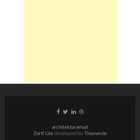
Facebook-
Twitter-
LinkedIn-
Dribble-
Link
Link
Link
Link
architektur.email
Zerif Lite
developed by
ThemeIsle