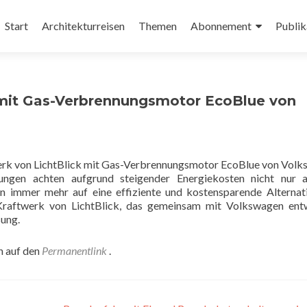
Zum
Inhalt
Start
Architekturreisen
Themen
Abonnement
Publik
springen
 mit Gas-Verbrennungsmotor EcoBlue von
htungen achten aufgrund steigender Energiekosten nicht nur 
 immer mehr auf eine effiziente und kostensparende Alternat
raftwerk von LichtBlick, das gemeinsam mit Volkswagen entw
sung.
n auf den
Permanentlink
.