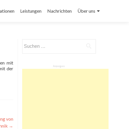
ationen
Leistungen
Nachrichten
Über uns
Suchen
nach:
hen mit
Anzeigen
mit der
ng von
hnik
→