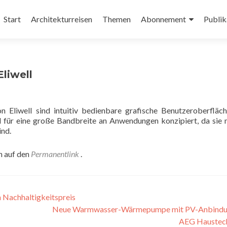
Zum
Inhalt
Start
Architekturreisen
Themen
Abonnement
Publik
springen
liwell
Eliwell sind intuitiv bedienbare grafische Benutzeroberfläc
d für eine große Bandbreite an Anwendungen konzipiert, da sie 
ind.
n auf den
Permanentlink
.
 Nachhaltigkeitspreis
Neue Warmwasser-Wärmepumpe mit PV-Anbindu
AEG Haustec