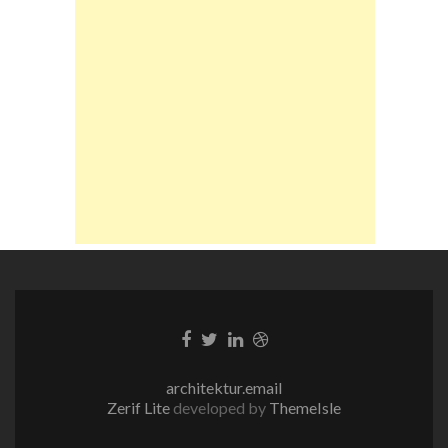
Facebook-
Twitter-
LinkedIn-
Dribble-
Link
Link
Link
Link
architektur.email
Zerif Lite
developed by
ThemeIsle