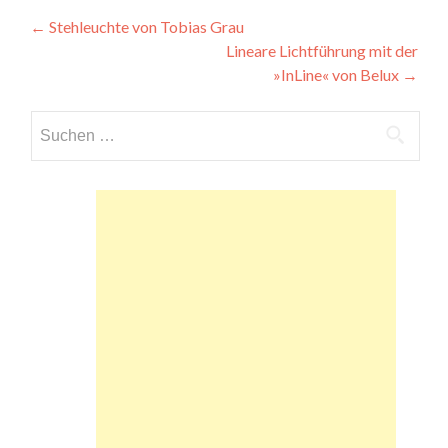
Beitragsnavigation
←
Stehleuchte von Tobias Grau
Lineare Lichtführung mit der
»InLine« von Belux
→
Suchen
nach: