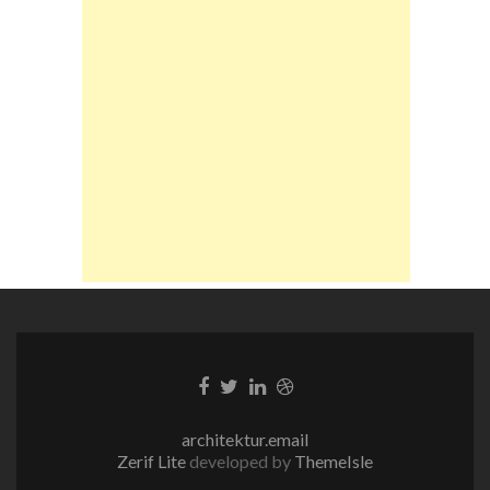
Facebook-
Twitter-
LinkedIn-
Dribble-
Link
Link
Link
Link
architektur.email
Zerif Lite
developed by
ThemeIsle