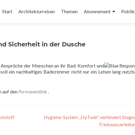
Zum
Inhalt
Start
Architekturreisen
Themen
Abonnement
Publik
springen
nd Sicherheit in der Dusche
ie Ansprüche der Menschen an ihr Bad: Komfort und
soll ein nachhaltiges Badezimmer nicht nur ein Leben lang nutzba
n auf den
Permanentlink
.
ststoff
Hygiene-System „HyTwin“ verhindert Stagna
Trinkwasserleitu