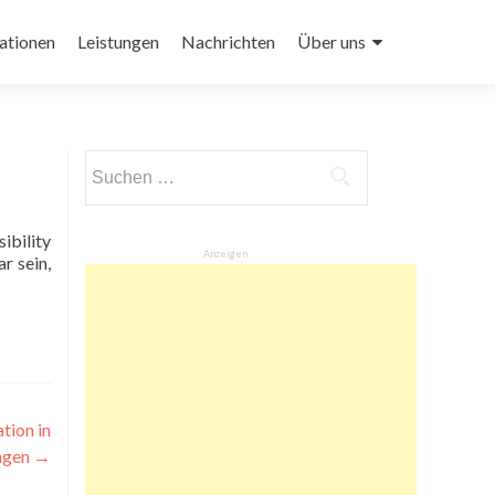
ationen
Leistungen
Nachrichten
Über uns
Suchen
nach:
Anzeigen
r sein,
tion in
ngen
→