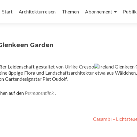
Zum
Inhalt
Start
Architekturreisen
Themen
Abonnement
Publik
springen
 Glenkeen Garden
ßer Leidenschaft gestaltet von Ulrike Crespo
eine üppige Flora und Landschaftsarchitektur etwa aus Wäldchen,
n Gartendesignstar Piet Oudolf.
chen auf den
Permanentlink
.
Casambi – Lichtsteu