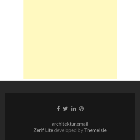
Facebook-
Twitter-
LinkedIn-
Dribble-
Link
Link
Link
Link
architektur.email
Zerif Lite
developed by
ThemeIsle