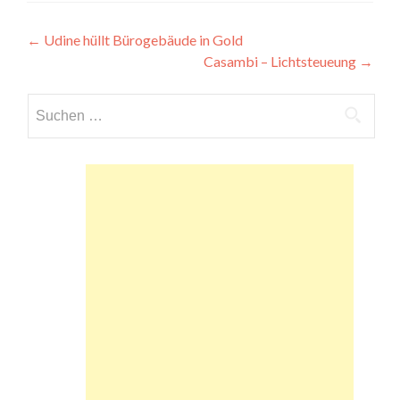
Beitragsnavigation
←
Udine hüllt Bürogebäude in Gold
Casambi – Lichtsteueung
→
Suchen
nach: