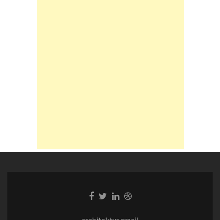
Facebook-
Twitter-
LinkedIn-
Dribble-
Link
Link
Link
Link
architektur.email