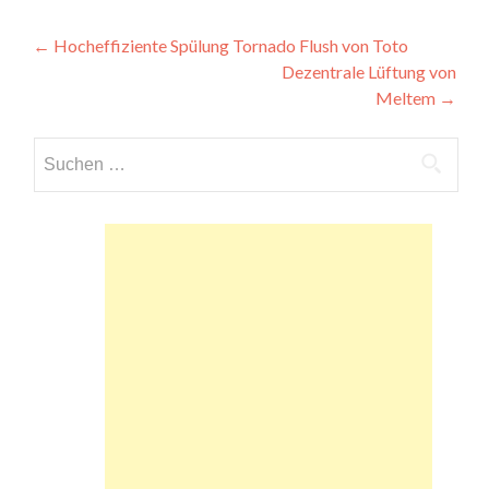
Beitragsnavigation
←
Hocheffiziente Spülung Tornado Flush von Toto
Dezentrale Lüftung von
Meltem
→
Suchen
nach: