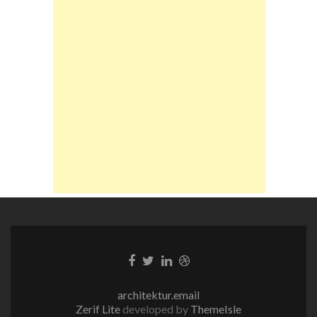
Facebook-
Twitter-
LinkedIn-
Dribble-
Link
Link
Link
Link
architektur.email
Zerif Lite
developed by
ThemeIsle