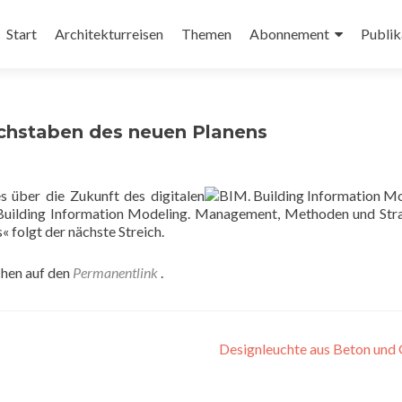
Zum
Inhalt
Start
Architekturreisen
Themen
Abonnement
Publik
springen
uchstaben des neuen Planens
s über die Zukunft des digitalen
uilding Information Modeling. Management, Methoden und Str
« folgt der nächste Streich.
chen auf den
Permanentlink
.
Designleuchte aus Beton und