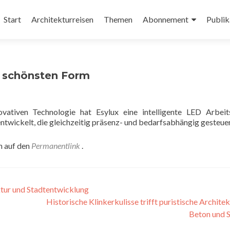
Zum
Inhalt
Start
Architekturreisen
Themen
Abonnement
Publik
springen
r schönsten Form
ativen Technologie hat Esylux eine intelligente LED Arbeits
twickelt, die gleichzeitig präsenz- und bedarfsabhängig gesteuer
n auf den
Permanentlink
.
tur und Stadtentwicklung
Historische Klinkerkulisse trifft puristische Architek
Beton und 