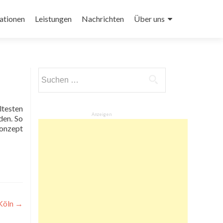
ationen
Leistungen
Nachrichten
Über uns
Suchen
nach:
ltesten
Anzeigen
den. So
konzept
Köln
→