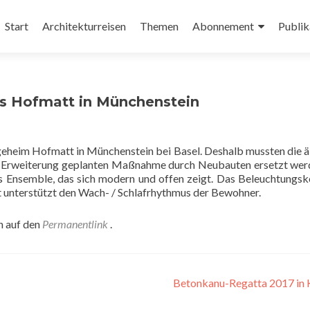
Zum
Inhalt
Start
Architekturreisen
Themen
Abonnement
Publik
springen
ms Hofmatt in Münchenstein
geheim Hofmatt in Münchenstein bei Basel. Deshalb mussten die ä
ls Erweiterung geplanten Maßnahme durch Neubauten ersetzt wer
s Ensemble, das sich modern und offen zeigt. Das Beleuchtungs
t unterstützt den Wach- / Schlafrhythmus der Bewohner.
n auf den
Permanentlink
.
Betonkanu-Regatta 2017 in 