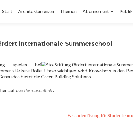
Zum
Inhalt
Start
Architekturreisen
Themen
Abonnement
Publik
springen
fördert internationale Summerschool
nung spielen bei
mmer stärkere Rolle. Umso wichtiger wird Know-how in den Be
enau das bietet die Green.Building.Solutions.
chen auf den
Permanentlink
.
Fassadenlösung für Studentenm