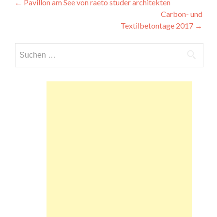
Beitragsnavigation
←
Pavillon am See von raeto studer architekten
Carbon- und
Textilbetontage 2017
→
Suchen
nach: