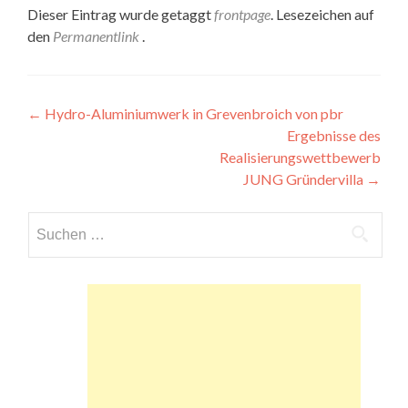
Dieser Eintrag wurde getaggt
frontpage
. Lesezeichen auf
den
Permanentlink
.
Beitragsnavigation
←
Hydro-Aluminiumwerk in Grevenbroich von pbr
Ergebnisse des
Realisierungswettbewerb
JUNG Gründervilla
→
Suchen
nach: