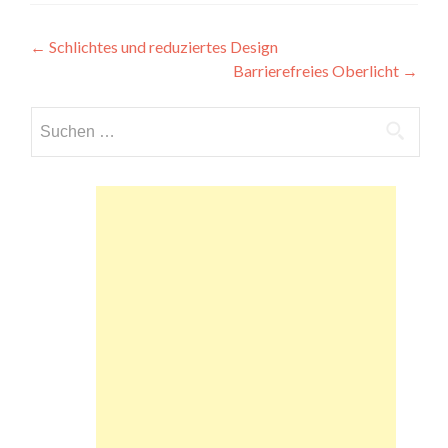
Beitragsnavigation
←
Schlichtes und reduziertes Design
Barrierefreies Oberlicht
→
Suchen
nach: