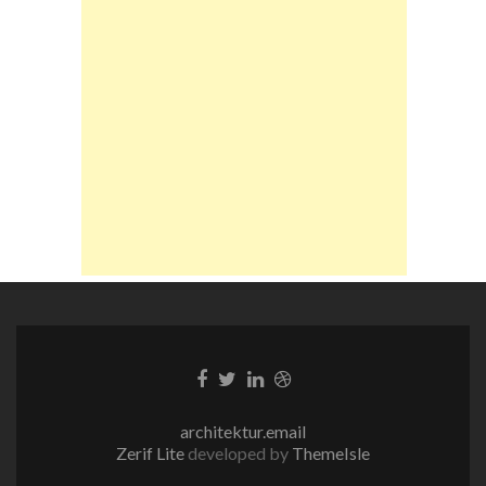
Facebook-
Twitter-
LinkedIn-
Dribble-
Link
Link
Link
Link
architektur.email
Zerif Lite
developed by
ThemeIsle