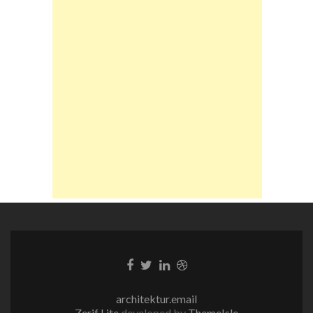
Facebook-
Twitter-
LinkedIn-
Dribble-
Link
Link
Link
Link
architektur.email
Zerif Lite
developed by
ThemeIsle