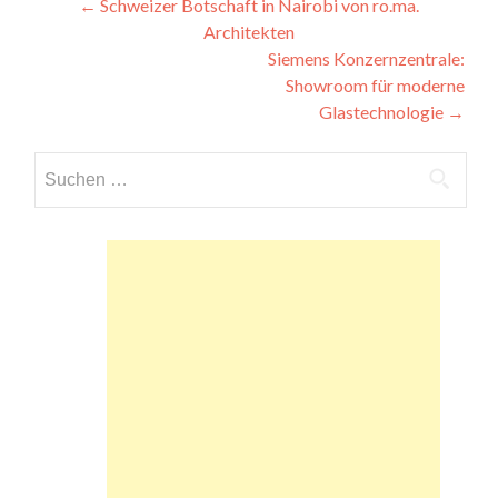
Beitragsnavigation
←
Schweizer Botschaft in Nairobi von ro.ma.
Architekten
Siemens Konzernzentrale:
Showroom für moderne
Glastechnologie
→
Suchen
nach: