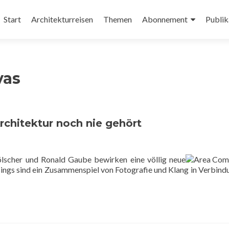
Zum
Inhalt
Start
Architekturreisen
Themen
Abonnement
Publik
springen
vas
chitektur noch nie gehört
ölscher und Ronald Gaube bewirken eine völlig neue
gs sind ein Zusammenspiel von Fotografie und Klang in Verbind