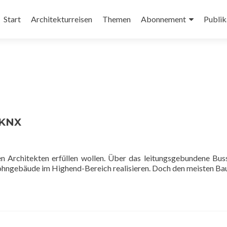
Zum
Inhalt
Start
Architekturreisen
Themen
Abonnement
Publik
springen
 KNX
n Architekten erfüllen wollen. Über das leitungsgebundene Bu
ohngebäude im Highend-Bereich realisieren. Doch den meisten B