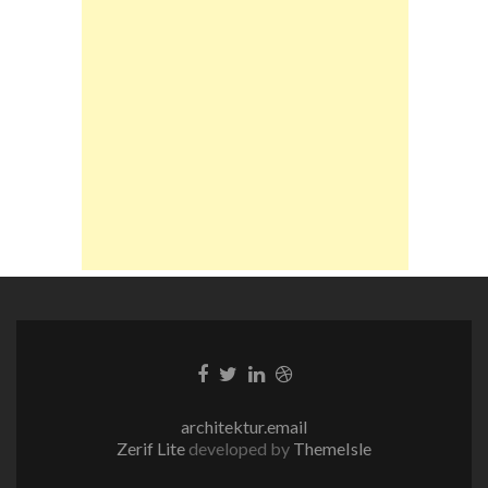
Facebook-
Twitter-
LinkedIn-
Dribble-
Link
Link
Link
Link
architektur.email
Zerif Lite
developed by
ThemeIsle