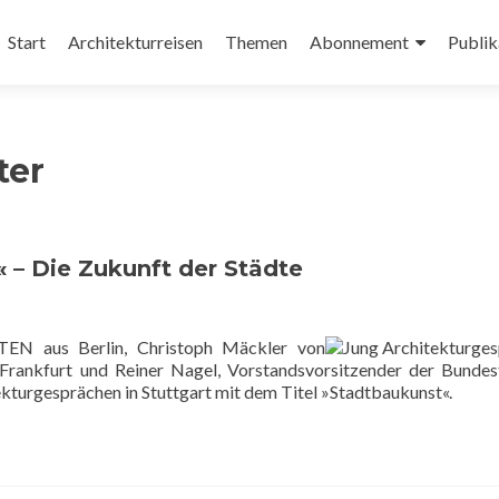
Zum
Inhalt
Start
Architekturreisen
Themen
Abonnement
Publik
springen
ter
 – Die Zukunft der Städte
 aus Berlin, Christoph Mäckler von
urt und Reiner Nagel, Vorstandsvorsitzender der Bundest
kturgesprächen in Stuttgart mit dem Titel »Stadtbaukunst«.