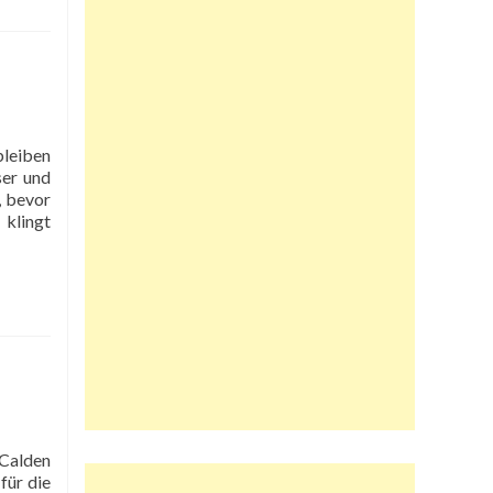
ser und
, bevor
 klingt
für die