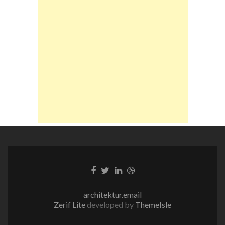
Facebook-
Twitter-
LinkedIn-
Dribble-
Link
Link
Link
Link
architektur.email
Zerif Lite
developed by
ThemeIsle