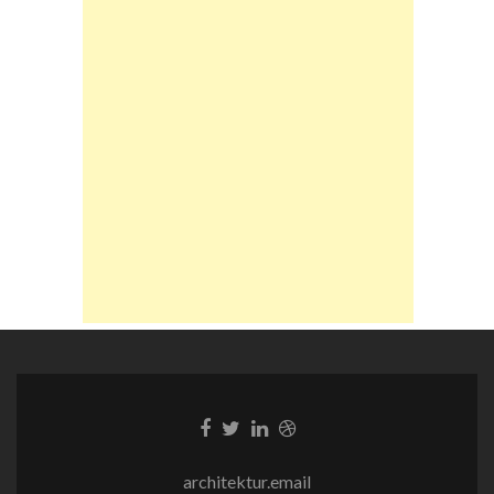
Facebook-
Twitter-
LinkedIn-
Dribble-
Link
Link
Link
Link
architektur.email