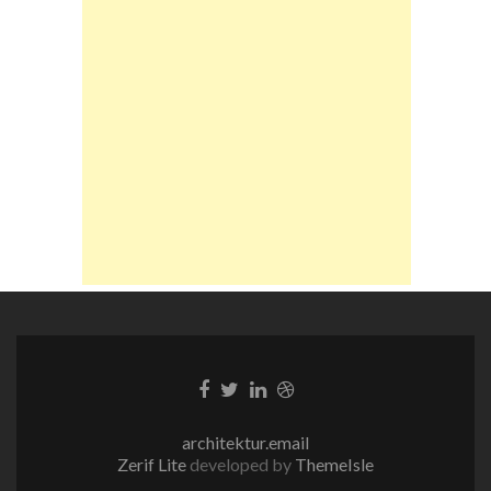
Facebook-
Twitter-
LinkedIn-
Dribble-
Link
Link
Link
Link
architektur.email
Zerif Lite
developed by
ThemeIsle