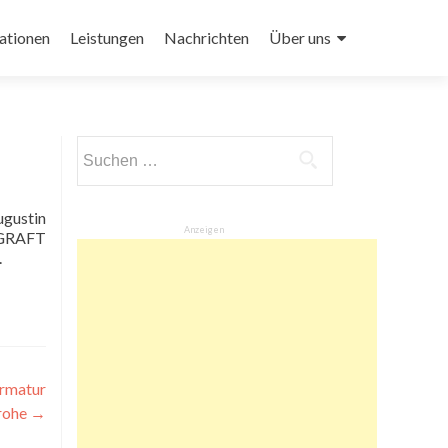
ationen
Leistungen
Nachrichten
Über uns
Suchen
nach:
Anzeigen
n GRAFT
.
Armatur
grohe
→