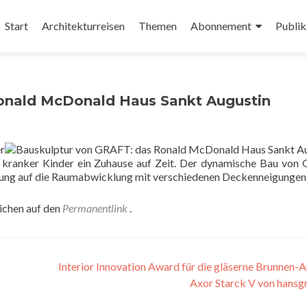
Zum
Inhalt
Start
Architekturreisen
Themen
Abonnement
Publik
springen
onald McDonald Haus Sankt Augustin
r
r kranker Kinder ein Zuhause auf Zeit. Der dynamische Bau vo
tung auf die Raumabwicklung mit verschiedenen Deckenneigungen
eichen auf den
Permanentlink
.
Interior Innovation Award für die gläserne Brunnen-
Axor Starck V von hans