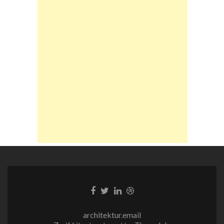
Facebook-
Twitter-
LinkedIn-
Dribble-
Link
Link
Link
Link
architektur.email