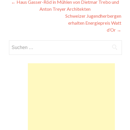
Beitragsnavigation
←
Haus Gasser-Röd in Mühlen von Dietmar Trebo und
Anton Treyer Architekten
Schweizer Jugendherbergen
erhalten Energiepreis Watt
d’Or
→
Suchen
nach: