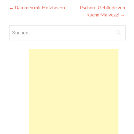
Beitragsnavigation
←
Dämmen mit Holzfasern
Pschorr-Gebäude von
Kuehn Malvezzi
→
Suchen
nach: