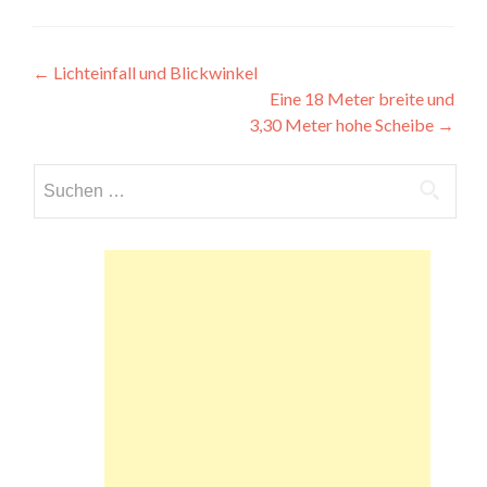
Beitragsnavigation
←
Lichteinfall und Blickwinkel
Eine 18 Meter breite und
3,30 Meter hohe Scheibe
→
Suchen
nach: