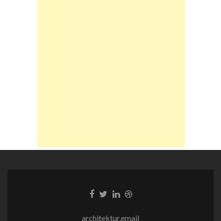
Facebook-
Twitter-
LinkedIn-
Dribble-
Link
Link
Link
Link
architektur.email