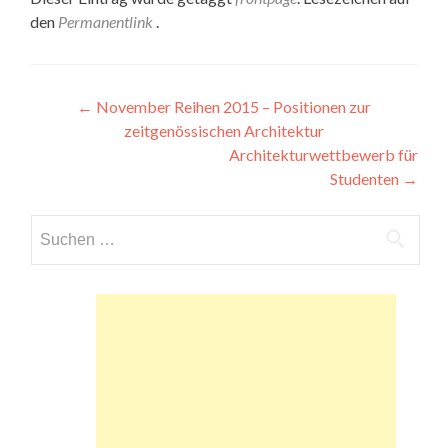
den
Permanentlink
.
Beitragsnavigation
←
November Reihen 2015 – Positionen zur
zeitgenössischen Architektur
Architekturwettbewerb für
Studenten
→
Suchen
nach: