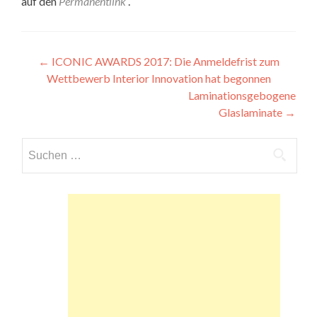
auf den
Permanentlink
.
Beitragsnavigation
←
ICONIC AWARDS 2017: Die Anmeldefrist zum
Wettbewerb Interior Innovation hat begonnen
Laminationsgebogene
Glaslaminate
→
Suchen
nach: