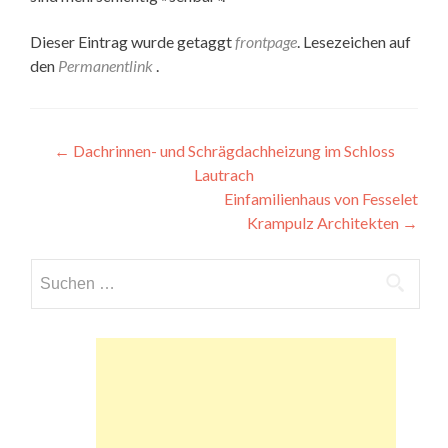
Dieser Eintrag wurde getaggt
frontpage
. Lesezeichen auf
den
Permanentlink
.
Beitragsnavigation
←
Dachrinnen- und Schrägdachheizung im Schloss
Lautrach
Einfamilienhaus von Fesselet
Krampulz Architekten
→
Suchen
nach: