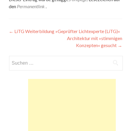
den
Permanentlink
.
Beitragsnavigation
←
LiTG Weiterbildung »Geprüfter Lichtexperte (LiTG)«
Architektur mit »stimmigen
Konzepten« gesucht
→
Suchen
nach: