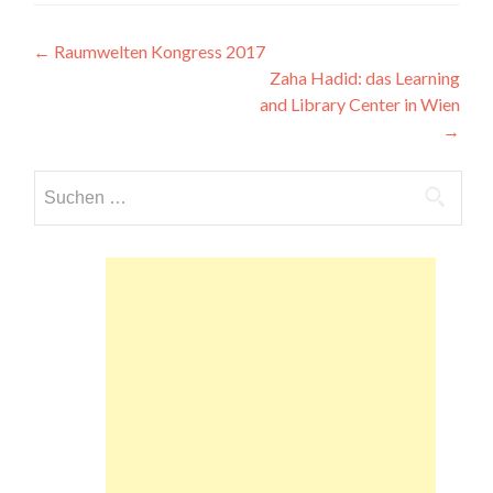
Beitragsnavigation
←
Raumwelten Kongress 2017
Zaha Hadid: das Learning
and Library Center in Wien
→
Suchen
nach: