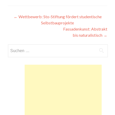
Beitragsnavigation
←
Wettbewerb: Sto-Stiftung fördert studentische
Selbstbauprojekte
Fassadenkunst: Abstrakt
bis naturalistisch
→
Suchen
nach: