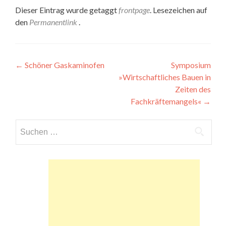
Dieser Eintrag wurde getaggt
frontpage
. Lesezeichen auf
den
Permanentlink
.
Beitragsnavigation
←
Schöner Gaskaminofen
Symposium
»Wirtschaftliches Bauen in
Zeiten des
Fachkräftemangels«
→
Suchen
nach: