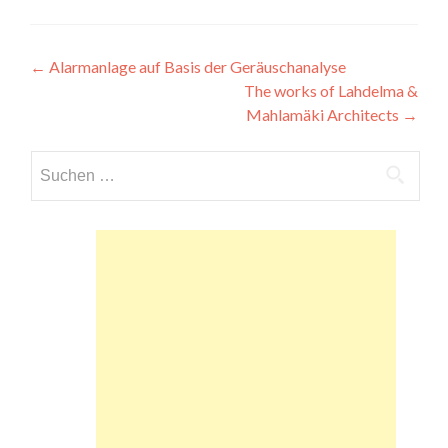
Beitragsnavigation
←
Alarmanlage auf Basis der Geräuschanalyse
The works of Lahdelma &
Mahlamäki Architects
→
Suchen
nach: