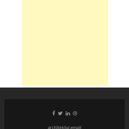
Facebook-
Twitter-
LinkedIn-
Dribble-
Link
Link
Link
Link
architektur.email