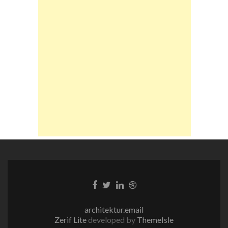
Facebook-
Twitter-
LinkedIn-
Dribble-
Link
Link
Link
Link
architektur.email
Zerif Lite
developed by
ThemeIsle