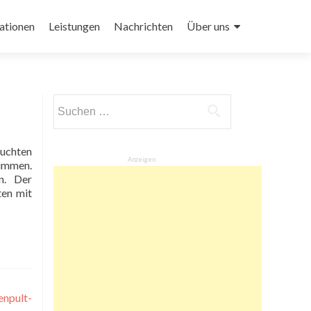
ationen
Leistungen
Nachrichten
Über uns
Suchen
nach:
Anzeigen
timmen.
n. Der
ten mit
enpult-