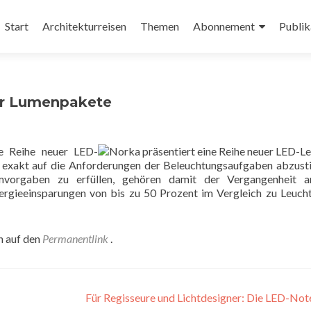
Zum
Inhalt
Start
Architekturreisen
Themen
Abonnement
Publik
springen
ler Lumenpakete
ne Reihe neuer LED-
 exakt auf die Anforderungen der Beleuchtungsaufgaben abzus
vorgaben zu erfüllen, gehören damit der Vergangenheit a
nergieeinsparungen von bis zu 50 Prozent im Vergleich zu Leuch
n auf den
Permanentlink
.
Für Regisseure und Lichtdesigner: Die LED-Not