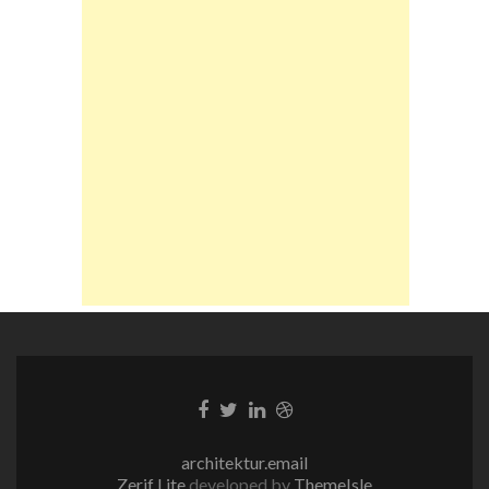
Facebook-
Twitter-
LinkedIn-
Dribble-
Link
Link
Link
Link
architektur.email
Zerif Lite
developed by
ThemeIsle