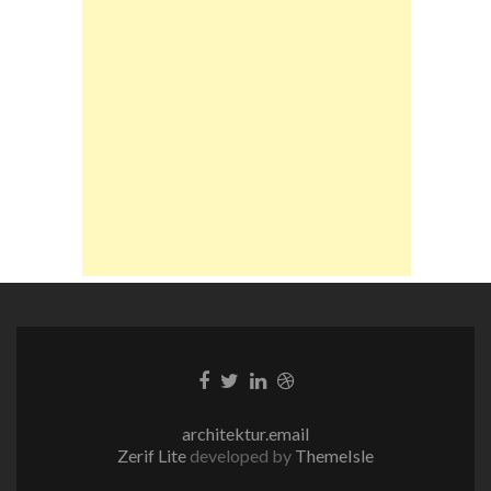
Facebook-
Twitter-
LinkedIn-
Dribble-
Link
Link
Link
Link
architektur.email
Zerif Lite
developed by
ThemeIsle