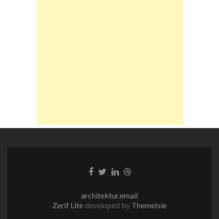
Facebook-
Twitter-
LinkedIn-
Dribble-
Link
Link
Link
Link
architektur.email
Zerif Lite
developed by
ThemeIsle